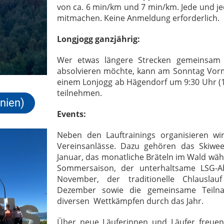
von ca. 6 min/km und 7 min/km. Jede und j
mitmachen. Keine Anmeldung erforderlich.
Longjogg ganzjährig:
Wer etwas längere Strecken gemeinsam
absolvieren möchte, kann am Sonntag Vorm
einem Lonjogg ab Hägendorf um 9:30 Uhr (1
teilnehmen.
anien)
Events:
Neben den Lauftrainings organisieren wir
Vereinsanlässe. Dazu gehören das Skiwe
Januar, das monatliche Bräteln im Wald wä
Sommersaison, der unterhaltsame LSG-
November, der traditionelle Chlauslau
Dezember sowie die gemeinsame Teiln
diversen Wettkämpfen durch das Jahr.
Über neue Läuferinnen und Läufer freuen