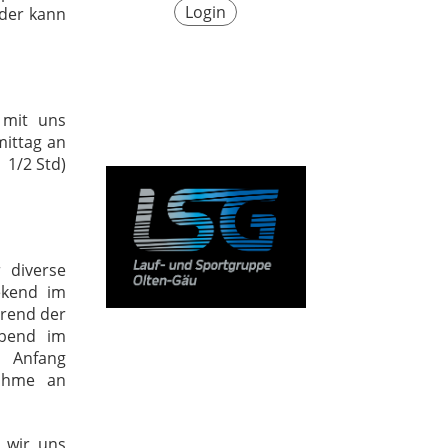
Login
eder kann
 mit uns
ittag an
 1/2 Std)
 diverse
ekend im
hrend der
Abend im
f Anfang
ahme an
 wir uns