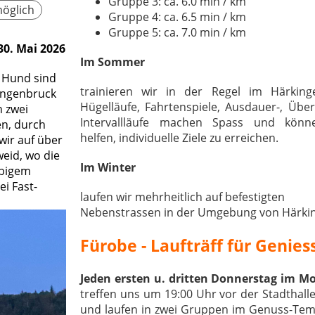
Gruppe 3: ca. 6.0 min / km
möglich
Gruppe 4: ca. 6.5 min / km
Gruppe 5: ca. 7.0 min / km
0. Mai 2026
Im Sommer
s Hund sind
trainieren wir in der Regel im Härking
angenbruck
Hügelläufe, Fahrtenspiele, Ausdauer-, Übe
 zwei
Intervallläufe machen Spass und kön
n, durch
helfen, individuelle Ziele zu erreichen.
wir auf über
eid, wo die
Im Winter
ebigem
i Fast-
laufen wir mehrheitlich auf befestigten
Nebenstrassen in der Umgebung von Härki
Fürobe - Laufträff für Genies
Jeden ersten u. dritten
Donnerstag im Mo
treffen uns um 19:00 Uhr vor der Stadthalle
und laufen in zwei Gruppen im Genuss-Tem